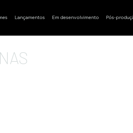
lmes
Lançamentos
Em desenvolvimento
Pós-produç
INAS