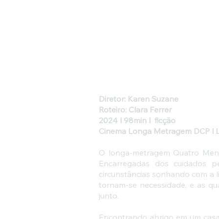
Diretor: Karen Suzane
Roteiro: Clara Ferrer
2024 l 98min l ficção
Cinema Longa Metragem DCP l 
O longa-metragem Quatro Menina
Encarregadas dos cuidados pe
circunstâncias sonhando com a 
tornam-se necessidade, e as qu
junto.
Encontrando abrigo em um casar