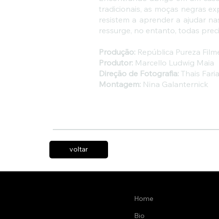
tradicionais, as moças negras e
resistem a aprender a ajudar n
ressurge, no entanto, todas prec
Produção:
República Pureza Filmes
Produtor:
Marcello Ludwig Maia
Direção de Fotografia:
Thais Fari
Montagem:
Nina Galanternick
voltar
Home
Bio