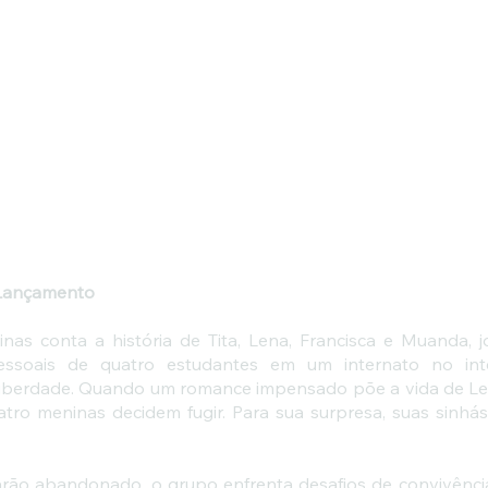
Lançamento
s conta a história de Tita, Lena, Francisca e Muanda, j
ssoais de quatro estudantes em um internato no inte
liberdade. Quando um romance impensado põe a vida de Le
atro meninas decidem fugir. Para sua surpresa, suas sinhá
ão abandonado, o grupo enfrenta desafios de convivência.