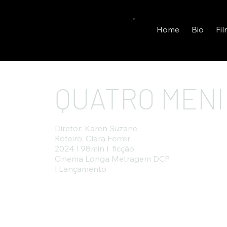
Home
Bio
Fi
QUATRO MEN
Diretor: Karen Suzane
Roteiro: Clara Ferrer
2024 l 98min l ficção
Cinema Longa Metragem DCP
l Lançamento