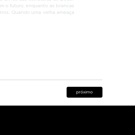
om o futuro, enquanto as brancas
 erros. Quando uma velha ameaça
próximo