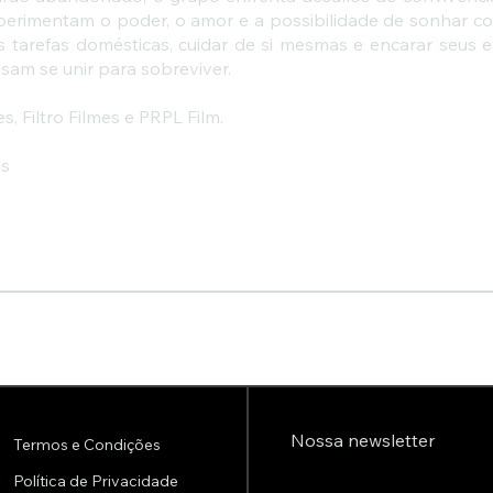
xperimentam o poder, o amor e a possibilidade de sonhar c
as tarefas domésticas, cuidar de si mesmas e encarar seus
isam se unir para sobreviver.
, Filtro Filmes e PRPL Film.
as
Nossa newsletter
Termos e Condições
Política de Privacidade