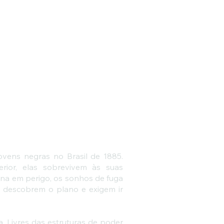
ovens negras no Brasil de 1885.
rior, elas sobrevivem às suas
na em perigo, os sonhos de fuga
s descobrem o plano e exigem ir
 Livres das estruturas de poder