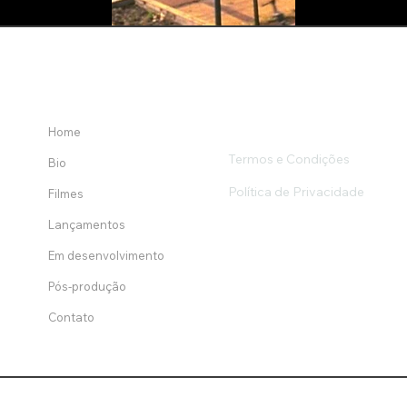
Home
Termos e Condições
Bio
Política de Privacidade
Filmes
Lançamentos
Em desenvolvimento
Pós-produção
Contato