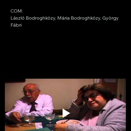
COM: 
László Bodroghközy, Mária Bodroghközy, György 
Fábri