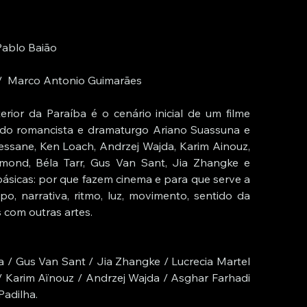
 Pablo Baião
 /  Marco Antonio Guimarães
or da Paraíba é o cenário inicial de um filme 
 do romancista e dramaturgo Ariano Suassuna e 
essane, Ken Loach, Andrzej Wajda, Karim Ainouz, 
mond, Béla Tarr, Gus Van Sant, Jia Zhangke e 
sicas: por que fazem cinema e para que serve a 
o, narrativa, ritmo, luz, movimento, sentido da 
s com outras artes.
a / Gus Van Sant / Jia Zhangke / Lucrecia Martel 
 Karim Aïnouz / Andrzej Wajda / Asghar Farhadi 
Padilha.