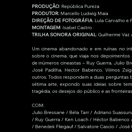
PRODUÇÃO
: República Pureza
PRODUTOR: 
Marcello Ludwig Maia
DIREÇÃO DE FOTOGRÁFIA
: Lula Carvalho e
MONTAGEM
: Isabel Castro
TRILHA SONORA ORIGINAL
: Guilherme Vaz
Um cinema abandonado e em ruínas no interi
sobre o cinema, que viaja nos depoimentos
de inúmeros cineastas – Ruy Guerra, Julio Br
José Padilha, Hector Babenco, Vilmos Zsig
outros. Todos respondem a duas perguntas bá
sétima arte, expondo suas ideias sobre temp
tragédia, os desejos do público e as fronteira
COM: 
Julio Bressane / Béla Tarr / Adriano Suassun
/ Ruy Guerra / Ken Loach / Héctor Babenco /
/ Benedek Fliegauf / Salvatore Cascio / José 