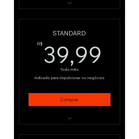
Dados essenciais com ferramentas de
IA
STANDARD
Processamento de dados limitado
39
39,99
R$
Suporte básico
Todo mês
Indicado para impulsionar os negócios
Comprar
Processamento de dados extendido