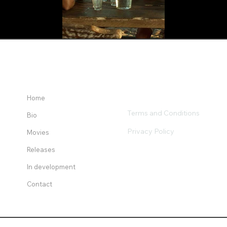
Home
Terms and Conditions
Bio
Privacy Policy
Movies
Releases
In development
Contact